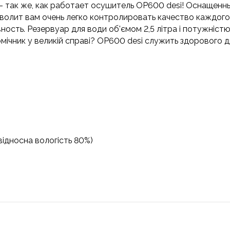
- так же, как работает осушитель OP600 desi! Оснащенн
волит вам очень легко контролировать качество каждого
сть. Резервуар для води об'ємом 2,5 літра і потужністю
мічник у великій справі? OP600 desi служить здорового д
 відносна вологість 80%)