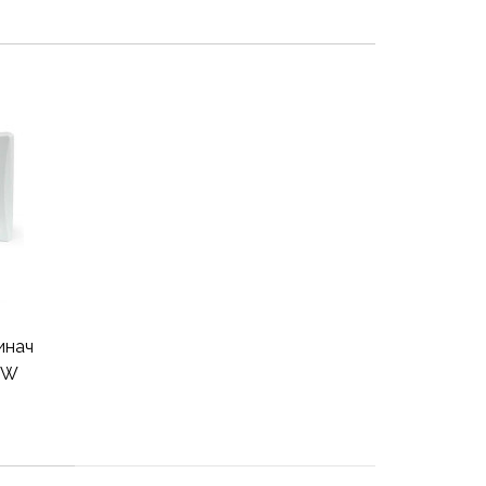
инач
 W