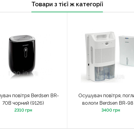
Товари з тієї ж категорії
увач повітря Berdsen BR-
Осушувач повітря, погл
70B чорний (9126)
вологи Berdsen BR-98
2310 грн
3400 грн