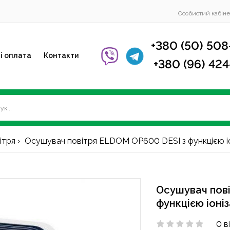
Особистий кабіне
+380 (50) 508
і оплата
Контакти
+380 (96) 42
ітря
Осушувач повітря ELDOM OP600 DESI з функцією іон
Осушувач пов
функцією іоніз
0 в