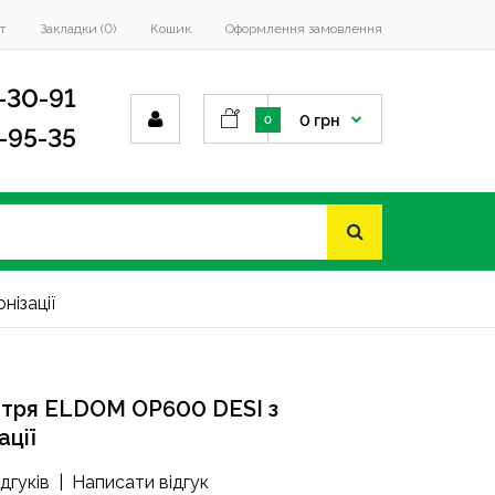
т
Закладки (0)
Кошик
Оформлення замовлення
-30-91
0 грн
0
4-95-35
ізації
ітря ELDOM OP600 DESI з
ації
ідгуків
|
Написати відгук