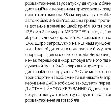
розвантаження, звук запуску двигуна, 2 бічни
дистанційним керуванням прискорювач, ззаду 
висота автомобіля: 55 см ширина автомобіля 
автомобіля: 3-5 км/год, задній привід, третій
(відстань від землі до шасі): прибл. 10 см, ро
13,5 см х 3 см марка: MERCEDES інструкції 
збірки - відносно простий, максимальне наван
EVA, Щиро запрошуємо на інші наші аукціо
житті вашої дитини та подарувати йому незаб
спорткар - для маленького водія. Виробник д
немає перешкод використовувати його під н
сучасний пульт 2.4G, - зарядний пристрій, -
дистанційного керування 2.4G ви можете: пово
транспортний засіб, змінити швидкість (напр
керування 2.4G необхідно закодувати пер
ДИСТАНЦІЙНОГО КЕРУВАННЯ: Одночасно натисні
секунди відпустіть кнопку на пульті - тоді 
розвантаження автомобіля!