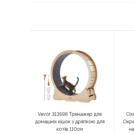
Vevor 313598 Тренажер для
Ох
домашніх кішок з дряпкою для
Окре
котів 110см
н