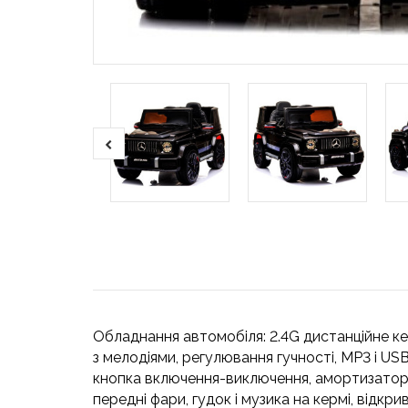
Обладнання автомобіля: 2.4G дистанційне керу
з мелодіями, регулювання гучності, MP3 і US
кнопка включення-виключення, амортизатори н
передні фари, гудок і музика на кермі, відк