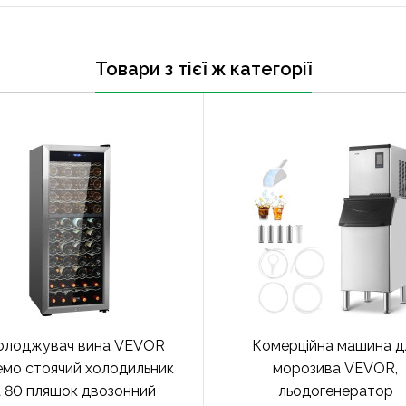
Товари з тієї ж категорії
олоджувач вина VEVOR
Комерційна машина д
мо стоячий холодильник
морозива VEVOR,
а 80 пляшок двозонний
льодогенератор