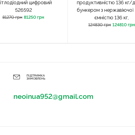
вітлодіодний цифровий
продуктивністю 136 кг/д
526592
бункером з нержавіючої 
81270 грн
81250 грн
ємністю 136 кг,
124830 грн
124810 грн
ПІДТРИМКА
ЗАМОВЛЕНЬ
neoinua952@gmail.com