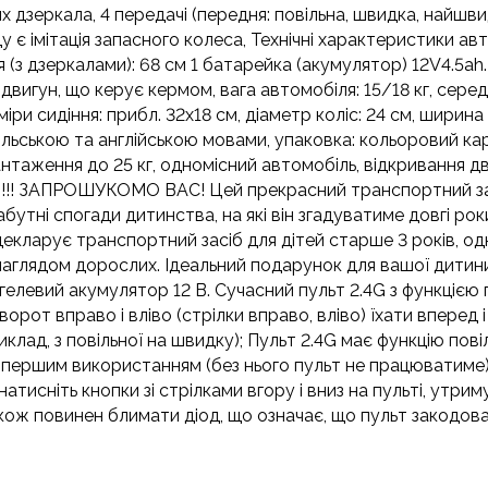
х дзеркала, 4 передачі (передня: повільна, швидка, найшви
є імітація запасного колеса, Технічні характеристики авт
(з дзеркалами): 68 см 1 батарейка (акумулятор) 12V4.5ah. 
 двигун, що керує кермом, вага автомобіля: 15/18 кг, серед
зміри сидіння: прибл. 32х18 см, діаметр коліс: 24 см, ширин
польською та англійською мовами, упаковка: кольоровий ка
таження до 25 кг, одномісний автомобіль, відкривання двер
ни!!! ЗАПРОШУКОМО ВАС! Цей прекрасний транспортний з
утні спогади дитинства, на які він згадуватиме довгі рок
екларує транспортний засіб для дітей старше 3 років, одн
аглядом дорослих. Ідеальний подарунок для вашої дитини
 1 гелевий акумулятор 12 В. Сучасний пульт 2.4G з функціє
рот вправо і вліво (стрілки вправо, вліво) їхати вперед і
иклад, з повільної на швидку); Пульт 2.4G має функцію пов
ед першим використанням (без нього пульт не працюват
ть кнопки зі стрілками вгору і вниз на пульті, утримуюч
також повинен блимати діод, що означає, що пульт закодов