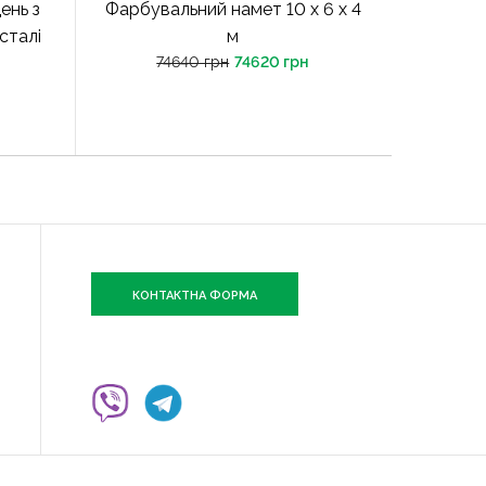
ень з
Фарбувальний намет 10 х 6 х 4
сталі
м
74640 грн
74620 грн
КОНТАКТНА ФОРМА