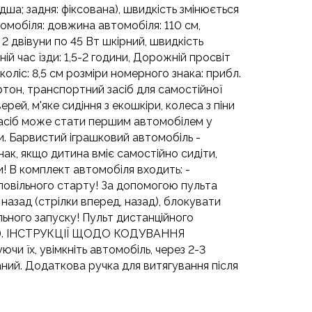
дша; задня: фіксована), швидкість змінюється
омобіля: довжина автомобіля: 110 см,
2 двівуни по 45 Вт шкірний, швидкість
ній час їзди: 1,5-2 години, Дорожній просвіт
а коліс: 8,5 см розміри номерного знака: прибл.
ртон, транспортний засіб для самостійної
ей, м'яке сидіння з екошкіри, колеса з піни
асіб може стати першим автомобілем у
и. Барвистий іграшковий автомобіль -
ак, якщо дитина вміє самостійно сидіти,
! В комплект автомобіля входить: -
ю повільного старту! За допомогою пульта
 назад (стрілки вперед, назад), блокувати
ільного запуску! Пульт дистанційного
име). ІНСТРУКЦІЇ ЩОДО КОДУВАННЯ
и їх, увімкніть автомобіль, через 2-3
аний. Додаткова ручка для витягування після