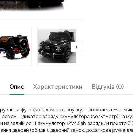
Опис
Характеристики
Відгуків (0)
вання, функція повільного запуску, Пінні колеса Eva, м'як
B роз'єм, індикатор заряду акумулятора (вольтметр) на муз
а задній осі, 1 акумулятор 12V4.5ah, зарядний пристрій (в
ривання дверей (обидві), дверний замок, додаткова ручка д