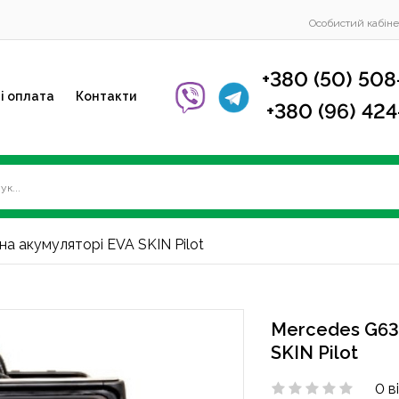
Особистий кабіне
+380 (50) 508
і оплата
Контакти
+380 (96) 42
а акумуляторі EVA SKIN Pilot
Mercedes G63 
SKIN Pilot
0 в