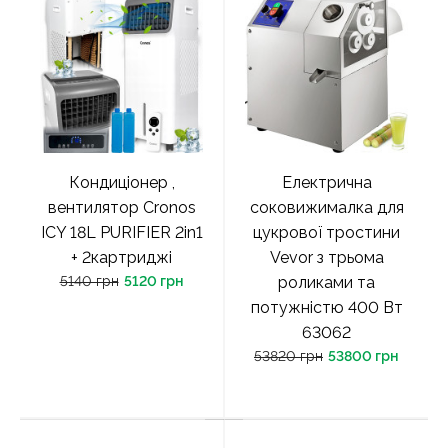
Кондиціонер ,
Електрична
вентилятор Cronos
соковижималка для
ICY 18L PURIFIER 2in1
цукрової тростини
+ 2картриджі
Vevor з трьома
5140 грн
5120 грн
роликами та
потужністю 400 Вт
63062
53820 грн
53800 грн