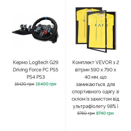
Кермо Logitech G29
Комплект VEVOR з 2
Driving Force PC PS5
вітрин 590 x 790 x
PS4 PS3
40 мм, що
16420 грн
16400 грн
замикаються, для
спортивного одягу зі
склом із захистом від
ультрафіолету 98% і
8760 грн
8740 грн