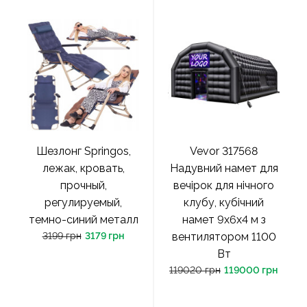
Шезлонг Springos,
Vevor 317568
лежак, кровать,
Надувний намет для
прочный,
вечірок для нічного
регулируемый,
клубу, кубічний
темно-синий металл
намет 9x6x4 м з
3199 грн
3179 грн
вентилятором 1100
Вт
119020 грн
119000 грн