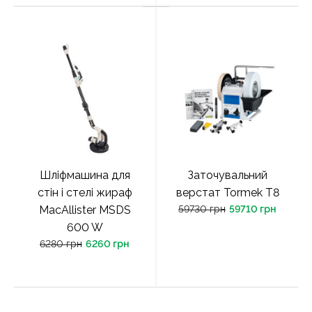
Шліфмашина для
Заточувальний
стін і стелі жираф
верстат Tormek T8
MacAllister MSDS
59730 грн
59710 грн
600 W
6280 грн
6260 грн