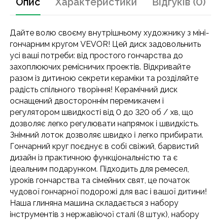
Опис
Характеристики
Відгуків (0)
Дайте волю своєму внутрішньому художнику з міні-
гончарним кругом VEVOR! Цей диск задовольнить
усі ваші потреби: від простого гончарства до
захоплюючих ремісничих проектів. Відкривайте
разом із дитиною секрети кераміки та розділяйте
радість спільного творіння! Керамічний диск
оснащений двостороннім перемикачем і
регулятором швидкості від 0 до 320 об / хв, що
дозволяє легко регулювати напрямок і швидкість.
Знімний лоток дозволяє швидко і легко прибирати.
Гончарний круг поєднує в собі свіжий, барвистий
дизайн із практичною функціональністю та є
ідеальним подарунком. Підходить для ремесел,
уроків гончарства та сімейних свят, це початок
чудової гончарної подорожі для вас і вашої дитини!
Наша глиняна машина складається з набору
інструментів з нержавіючої сталі (8 штук), набору