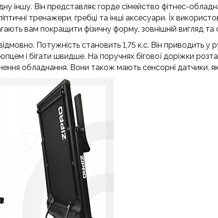
дну іншу.
Він представляє горде сімейство фітнес-обладнан
ліптичні тренажери, гребці та інші аксесуари.
Їх використо
ають вам покращити фізичну форму, зовнішній вигляд та
звідмовно.
Потужність становить 1,75 к.с.
Він приводить у р
тюпцем і бігати швидше.
На поручнях бігової доріжки розт
кнення обладнання.
Вони також мають сенсорні датчики, як