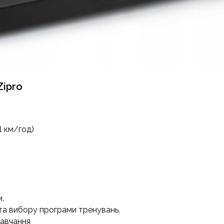
Zipro
1 км/год)
м.
та вибору програми тренувань.
навчання