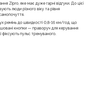
ня Zipro, яке має дуже гарні відгуки.
До цієї
вують люди різного віку та рівня
 самопочуття.
ух ремінь до швидкості 0,8-16 км/год, що
ашовані кнопки — праворуч для керування
і фіксують пульс тренуваного.