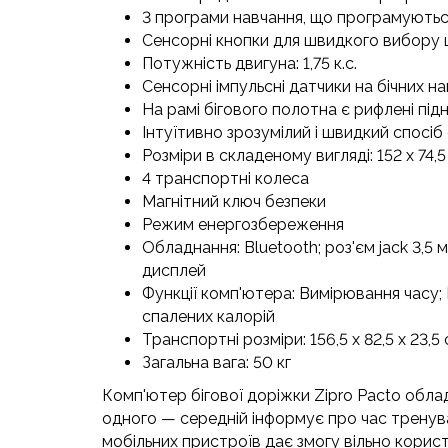
3 програми навчання, що програмуютьс
Сенсорні кнопки для швидкого вибору 
Потужність двигуна: 1,75 к.с.
Сенсорні імпульсні датчики на бічних н
На рамі бігового полотна є рифлені підн
Інтуїтивно зрозумілий і швидкий спосіб
Розміри в складеному вигляді: 152 х 74,5
4 транспортні колеса
Магнітний ключ безпеки
Режим енергозбереження
Обладнання: Bluetooth;
роз'єм jack 3,5 
дисплей
Функції комп'ютера: Вимірювання часу;
спалених калорій
Транспортні розміри: 156,5 х 82,5 х 23,5 
Загальна вага: 50 кг
Комп'ютер бігової доріжки Zipro Pacto обл
одного — середній інформує про час тренуван
мобільних пристроїв дає змогу вільно кори