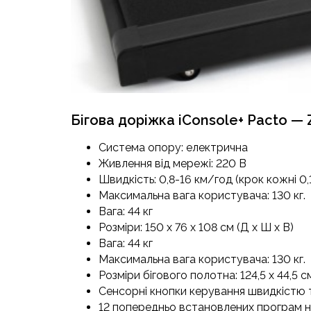
Бігова доріжка iConsole+ Pacto — 
Система опору: електрична
Живлення від мережі: 220 В
Швидкість: 0,8-16 км/год (крок кожні 0,
Максимальна вага користувача: 130 кг.
Вага: 44 кг
Розміри: 150 х 76 х 108 см (Д х Ш х В)
Вага: 44 кг
Максимальна вага користувача: 130 кг.
Розміри бігового полотна: 124,5 х 44,5 с
Сенсорні кнопки керування швидкістю 
12 попередньо встановлених програм 