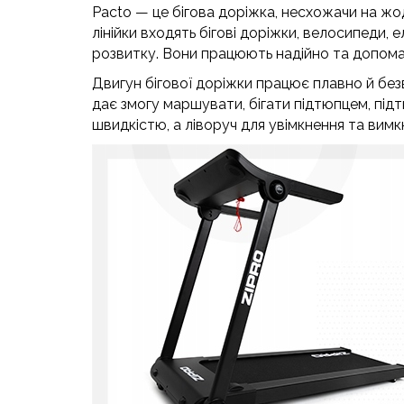
Pacto — це бігова доріжка, несхожачи на жо
лінійки входять бігові доріжки, велосипеди, е
розвитку.
Вони працюють надійно та допомаг
Двигун бігової доріжки працює плавно й бе
дає змогу маршувати, бігати підтюпцем, під
швидкістю, а ліворуч для увімкнення та вим