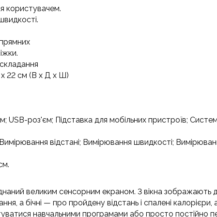
я користувачем.
швидкості.
апрямних
іжки.
 складання
 х 22 см (В х Д х Ш)
мм;
USB-роз'єм;
Підставка для мобільних пристроїв;
Систем
Вимірювання відстані;
Вимірювання швидкості;
Вимірюван
см.
аднаний великим сенсорним екраном.
3 вікна зображають 
ня, а бічні — про пройдену відстань і спалені калорієри,
стуватися навчальними програмами або просто постійно п