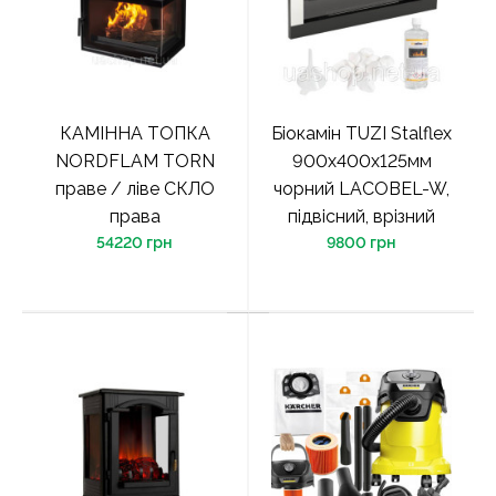
КАМІННА ТОПКА
Біокамін TUZI Stalflex
NORDFLAM TORN
900х400х125мм
праве / ліве СКЛО
чорний LACOBEL-W,
права
підвісний, врізний
54220 грн
9800 грн