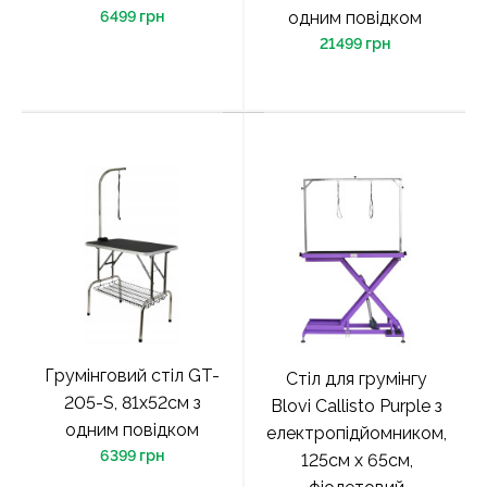
6499 грн
одним повідком
21499 грн
Грумінговий стіл GT-
Стіл для грумінгу
205-S, 81х52см з
Blovi Callisto Purple з
одним повідком
електропідйомником,
6399 грн
125см х 65см,