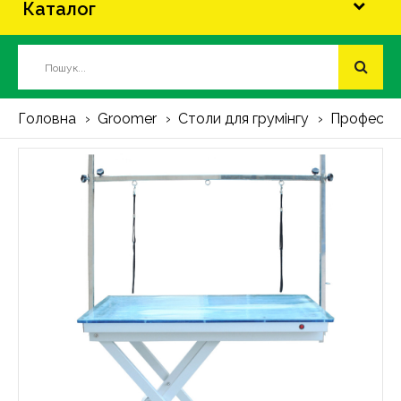
Каталог
Головна
Groomer
Столи для грумінгу
Професійний