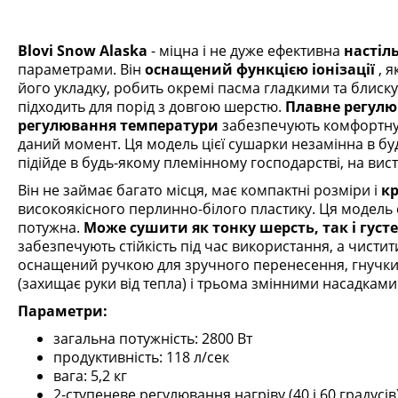
Blovi Snow Alaska
- міцна і не дуже ефективна
настіл
параметрами.
Він
оснащений функцією іонізації
, я
його укладку, робить окремі пасма гладкими та блиск
підходить для порід з довгою шерстю.
Плавне регулю
регулювання температури
забезпечують комфортну 
даний момент.
Ця модель цієї сушарки незамінна в буд
підійде в будь-якому племінному господарстві, на вис
Він не займає багато місця, має компактні розміри і
к
високоякісного перлинно-білого пластику.
Ця модель 
потужна.
Може сушити як тонку шерсть, так і густ
забезпечують стійкість під час використання, а чистит
оснащений ручкою для зручного перенесення, гнучк
(захищає руки від тепла) і трьома змінними насадками
Параметри:
загальна потужність: 2800 Вт
продуктивність: 118 л/сек
вага: 5,2 кг
2-ступеневе регулювання нагріву (40 і 60 градусів