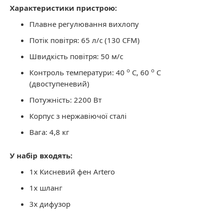
Характеристики пристрою:
Плавне регулювання вихлопу
Потік повітря: 65 л/с (130 CFM)
Швидкість повітря: 50 м/с
o
o
Контроль температури: 40
C, 60
C
(двоступеневий)
Потужність: 2200 Вт
Корпус з нержавіючої сталі
Вага: 4,8 кг
У набір входять:
1x Кисневий фен Artero
1x шланг
3x дифузор