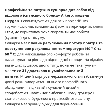
Професійна та потужна сушарка для собак від
відомого іспанського бренду Artero, модель
Oxygen.
Рекомендується для всіх професійних
грумінг-салонів, племінних ферм, ветеринарних клінік
і там, де користувач хоче скоротити час роботи
(сушіння) до мінімуму.
Сушарка має
плавне регулювання потоку повітря та
o
двоступеневе регулювання температури (40
C та
o
60
C)
для максимального комфорту роботи та
налаштування рівня до відповідної породи. На відміну
від інших сушарок цього типу, вона не така гучна -
має
тихий і додатково шумоізольований
двигун.
Міцний корпус з нержавіючої сталі забезпечує
довгі роки використання цього професійного
обладнання, а цікавий і сучасний дизайн
сподобається навіть найвибагливішому грумеру і
стане окрасою будь-якого професійного салону.
Сушарка має зручну ручку для перенесення.