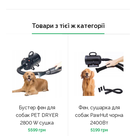
Товари з тієї ж категорії
Бустер фен для
Фен, сушарка для
собак PET DRYER
собак PawHut чорна
2800 W сушка
2400Вт
5599 грн
5199 грн