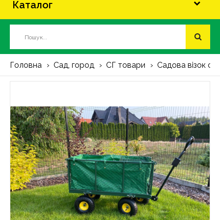
Каталог
Головна
Сад, город
СГ товари
Садова візок сі